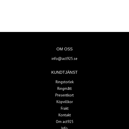
OM OSS
info@act925.se
KUNDTJÄNST
Ringstorlek
Ringmått
Presentkort
Köpvillkor
Frakt
Kontakt
Om act925
Info