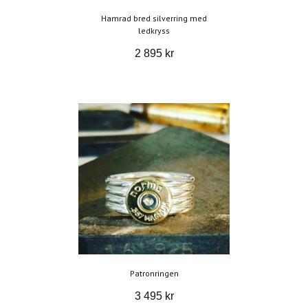
Hamrad bred silverring med
ledkryss
2 895 kr
Patronringen
3 495 kr