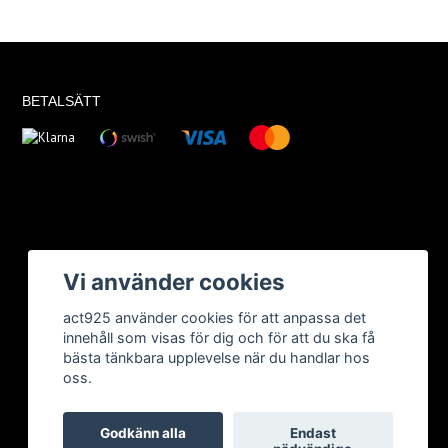
BETALSÄTT
Vi använder cookies
act925 använder cookies för att anpassa det
innehåll som visas för dig och för att du ska få
bästa tänkbara upplevelse när du handlar hos
oss.
Godkänn alla
Endast