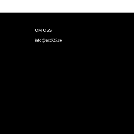
OM OSS
info@act925.se