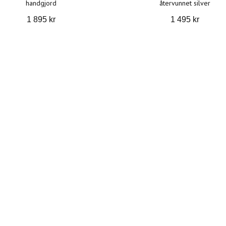
handgjord
återvunnet silver
1 895 kr
1 495 kr