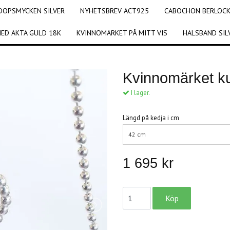
DOPSMYCKEN SILVER
NYHETSBREV ACT925
CABOCHON BERLOCKE
ED ÄKTA GULD 18K
KVINNOMÄRKET PÅ MITT VIS
HALSBAND SIL
Kvinnomärket ku
I lager.
Längd på kedja i cm
42 cm
1 695 kr