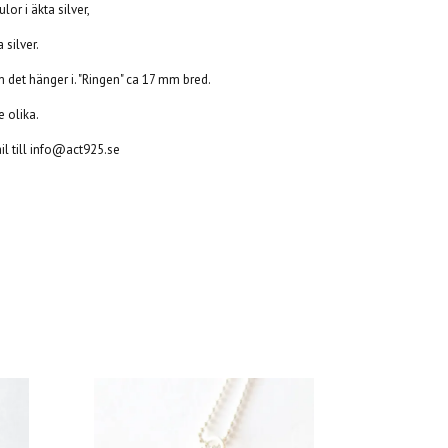
or i äkta silver,
 silver.
 det hänger i. "Ringen" ca 17 mm bred.
te olika.
l till
info@act925.se