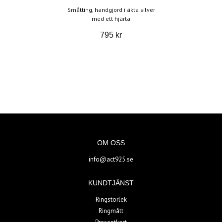
Småtting, handgjord i äkta silver
med ett hjärta
795 kr
OM OSS
info@act925.se
KUNDTJÄNST
Ringstorlek
Ringmått