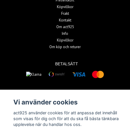
Presentkort
Köpvillkor
Frakt
Kontakt
Om act925
Info
Köpvillkor
Om köp och returer
BETALSÄTT
Vi använder cookies
© Copyright 2026 act925
act925 använder cookies för att anpassa det innehåll
Powered by Quickbutik
som visas för dig och för att du ska få bästa tänkbara
upplevelse när du handlar hos oss.