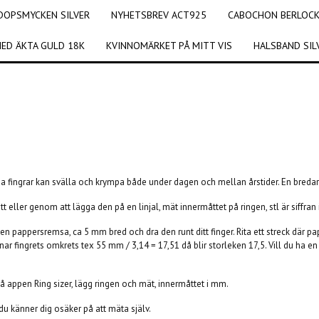
DOPSMYCKEN SILVER
NYHETSBREV ACT925
CABOCHON BERLOCKE
ED ÄKTA GULD 18K
KVINNOMÄRKET PÅ MITT VIS
HALSBAND SIL
na fingrar kan svälla och krympa både under dagen och mellan årstider. En bredare 
 eller genom att lägga den på en linjal, mät innermåttet på ringen, stl är siffran
en pappersremsa, ca 5 mm bred och dra den runt ditt finger. Rita ett streck där p
r fingrets omkrets tex 55 mm / 3,14 = 17,51 då blir storleken 17,5. Vill du ha en s
å appen Ring sizer, lägg ringen och mät, innermåttet i mm.
 du känner dig osäker på att mäta själv.