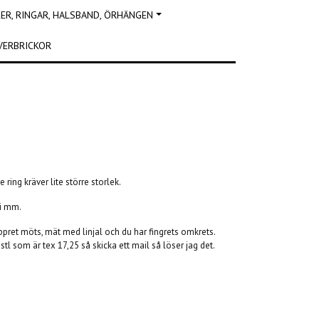
R, RINGAR, HALSBAND, ÖRHÄNGEN
VERBRICKOR
ring kräver lite större storlek.
 i mm.
appret möts, mät med linjal och du har fingrets omkrets.
tl som är tex 17,25 så skicka ett mail så löser jag det.