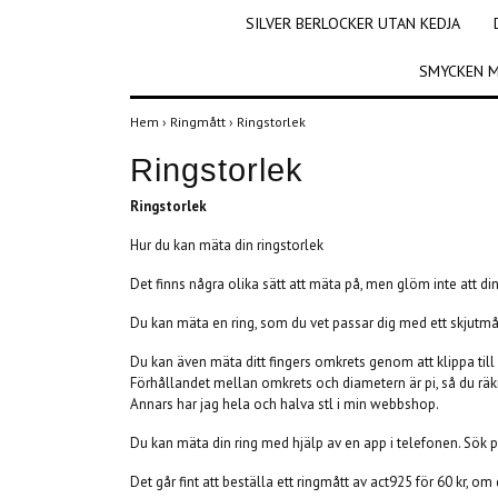
SILVER BERLOCKER UTAN KEDJA
SMYCKEN M
Hem
›
Ringmått
›
Ringstorlek
Ringstorlek
Ringstorlek
Hur du kan mäta din ringstorlek
Det finns några olika sätt att mäta på, men glöm inte att di
Du kan mäta en ring, som du vet passar dig med ett skjutmått
Du kan även mäta ditt fingers omkrets genom att klippa till 
Förhållandet mellan omkrets och diametern är pi, så du räkna
Annars har jag hela och halva stl i min webbshop.
Du kan mäta din ring med hjälp av en app i telefonen. Sök p
Det går fint att beställa ett ringmått av act925 för 60 kr, om