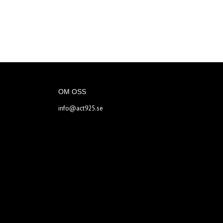
OM OSS
info@act925.se