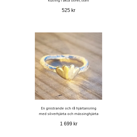
Kulring i äkta silver, liten
525 kr
En gnistrande och rå hjärtansring
med silverhjärta och mässinghjärta
1 699 kr