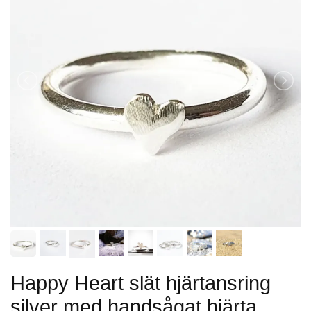
Happy Heart slät hjärtansring
silver med handsågat hjärta