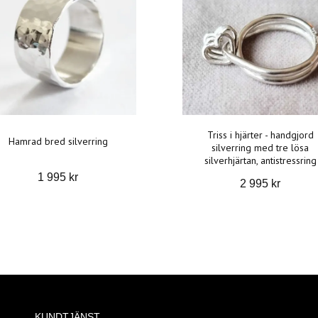
Triss i hjärter - handgjord
Hamrad bred silverring
silverring med tre lösa
silverhjärtan, antistressring
1 995 kr
2 995 kr
KUNDTJÄNST