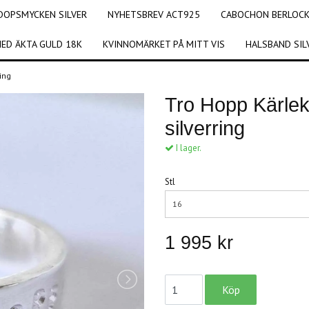
DOPSMYCKEN SILVER
NYHETSBREV ACT925
CABOCHON BERLOCKE
ED ÄKTA GULD 18K
KVINNOMÄRKET PÅ MITT VIS
HALSBAND SIL
ring
Tro Hopp Kärle
silverring
I lager.
Stl
16
1 995 kr