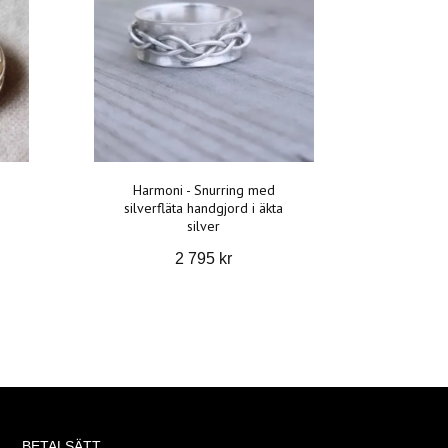
Harmoni - Snurring med
silverfläta handgjord i äkta
silver
2 795 kr
BETALSÄTT