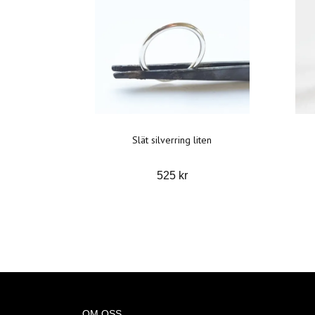
Slät silverring liten
525 kr
OM OSS