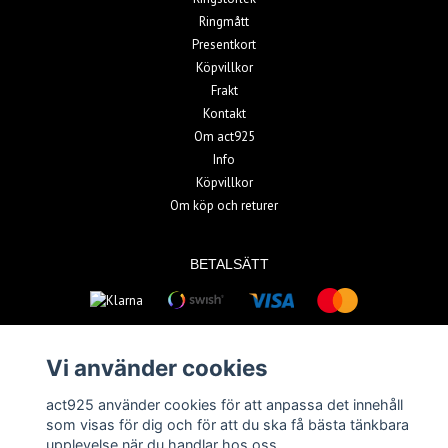
Ringmått
Presentkort
Köpvillkor
Frakt
Kontakt
Om act925
Info
Köpvillkor
Om köp och returer
BETALSÄTT
Vi använder cookies
act925 använder cookies för att anpassa det innehåll
© Copyright 2026 act925
som visas för dig och för att du ska få bästa tänkbara
upplevelse när du handlar hos oss.
Powered by Quickbutik