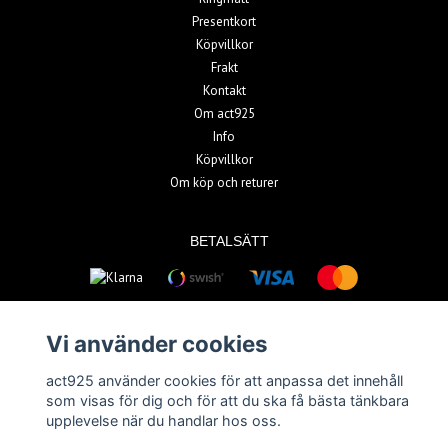
Presentkort
Köpvillkor
Frakt
Kontakt
Om act925
Info
Köpvillkor
Om köp och returer
BETALSÄTT
Vi använder cookies
act925 använder cookies för att anpassa det innehåll
© Copyright 2026 act925
som visas för dig och för att du ska få bästa tänkbara
upplevelse när du handlar hos oss.
Powered by Quickbutik