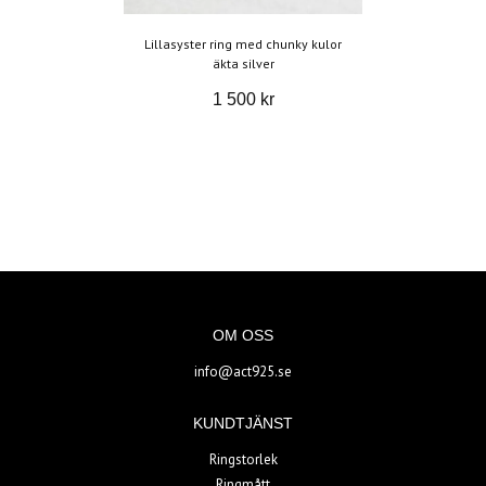
Lillasyster ring med chunky kulor
äkta silver
1 500 kr
OM OSS
info@act925.se
KUNDTJÄNST
Ringstorlek
Ringmått