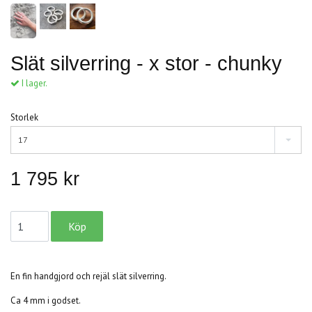
Slät silverring - x stor - chunky
I lager.
Storlek
17
1 795 kr
En fin handgjord och rejäl slät silverring.
Ca 4 mm i godset.