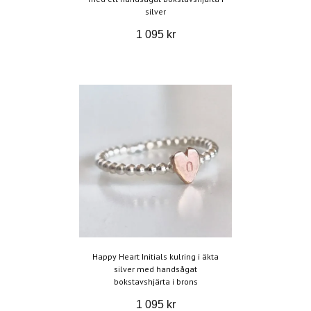
silver
1 095 kr
Happy Heart Initials kulring i äkta
silver med handsågat
bokstavshjärta i brons
1 095 kr