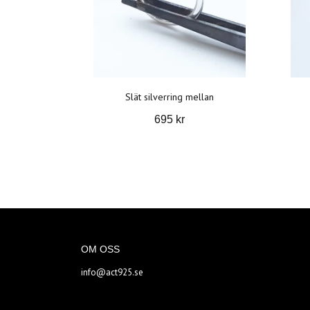
Slät silverring mellan
695 kr
OM OSS
info@act925.se