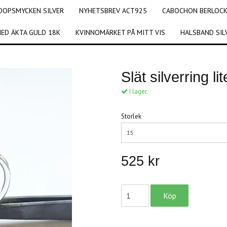
DOPSMYCKEN SILVER
NYHETSBREV ACT925
CABOCHON BERLOCKE
ED ÄKTA GULD 18K
KVINNOMÄRKET PÅ MITT VIS
HALSBAND SIL
Slät silverring li
I lager.
Storlek
15
525 kr