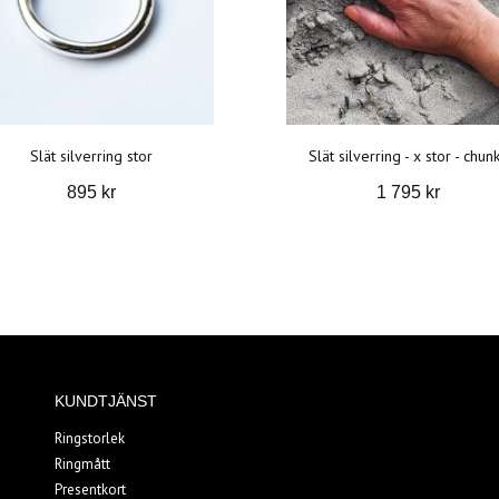
Slät silverring stor
Slät silverring - x stor - chun
895 kr
1 795 kr
KUNDTJÄNST
Ringstorlek
Ringmått
Presentkort