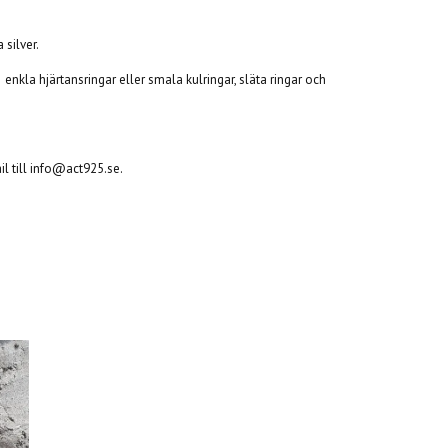
 silver.
enkla hjärtansringar eller smala kulringar, släta ringar och
l till
info@act925.se
.