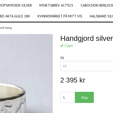
DOPSMYCKEN SILVER
NYHETSBREV ACT925
CABOCHON BERLOCKE
ED ÄKTA GULD 18K
KVINNOMÄRKET PÅ MITT VIS
HALSBAND SIL
 och berg
Handgjord silve
I lager.
Stl
17
2 395 kr