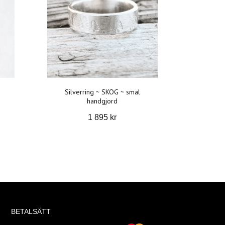
Silverring ~ SKOG ~ smal
handgjord
1 895 kr
BETALSÄTT