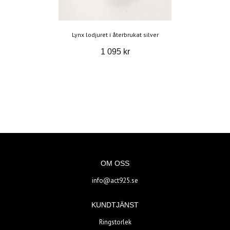
Lynx lodjuret i återbrukat silver
1 095 kr
OM OSS
info@act925.se
KUNDTJÄNST
Ringstorlek