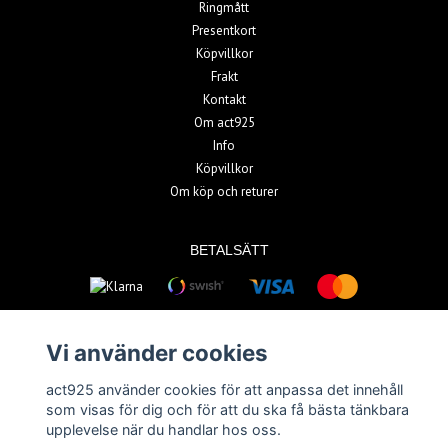
Ringmått
Presentkort
Köpvillkor
Frakt
Kontakt
Om act925
Info
Köpvillkor
Om köp och returer
BETALSÄTT
Vi använder cookies
act925 använder cookies för att anpassa det innehåll
© Copyright 2026 act925
som visas för dig och för att du ska få bästa tänkbara
upplevelse när du handlar hos oss.
Powered by Quickbutik