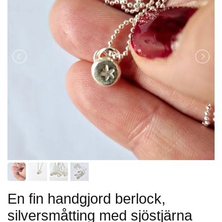
En fin handgjord berlock,
silversmåtting med sjöstjärna