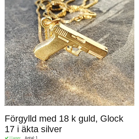
Förgylld med 18 k guld, Glock
17 i äkta silver
I lager.
Antal:
1