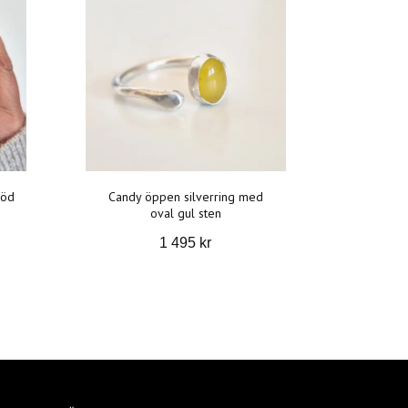
röd
Candy öppen silverring med
oval gul sten
1 495 kr