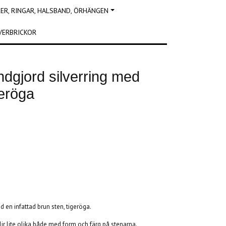
R, RINGAR, HALSBAND, ÖRHÄNGEN
VERBRICKOR
ndgjord silverring med
geröga
d en infattad brun sten, tigeröga.
ir lite olika både med form och färg på stenarna.