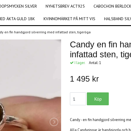
DOPSMYCKEN SILVER
NYHETSBREV ACT925
CABOCHON BERLOCKE
ED ÄKTA GULD 18K
KVINNOMÄRKET PÅ MITT VIS
HALSBAND SIL
y en fin handgjord silverring med infattad sten, tigeröga
Candy en fin ha
infattad sten, ti
I lager.
Antal:
1
1 495 kr
Candy - en fin handgjord silverring me
Alla Candyringar är handgjorda och bl