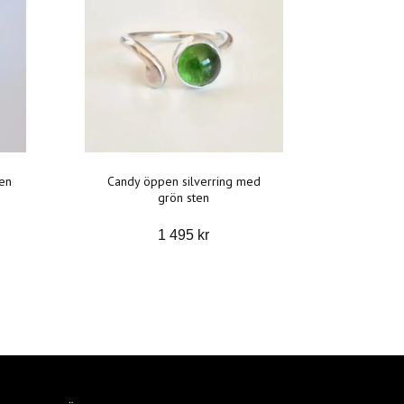
en
Candy öppen silverring med
grön sten
1 495 kr