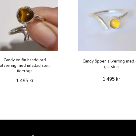
Candy en fin handgjord
Candy öppen silverring med 
silverring med infattad sten,
gul sten
tigeröga
1 495 kr
1 495 kr