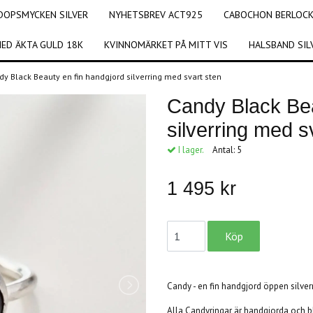
DOPSMYCKEN SILVER
NYHETSBREV ACT925
CABOCHON BERLOCKE
ED ÄKTA GULD 18K
KVINNOMÄRKET PÅ MITT VIS
HALSBAND SIL
dy Black Beauty en fin handgjord silverring med svart sten
Candy Black Bea
silverring med s
I lager.
Antal:
5
1 495 kr
Candy - en fin handgjord öppen silverr
Alla Candyringar är handgjorda och b