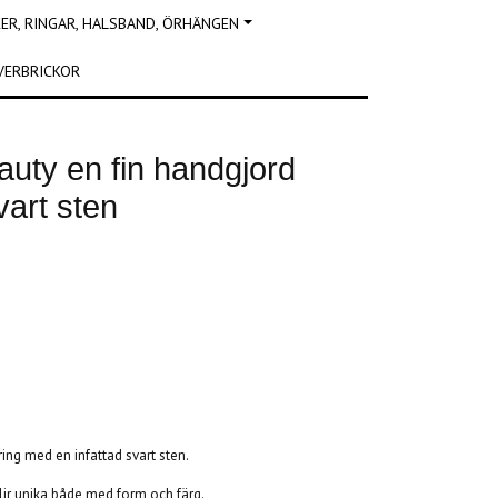
R, RINGAR, HALSBAND, ÖRHÄNGEN
VERBRICKOR
uty en fin handgjord
vart sten
ing med en infattad svart sten.
lir unika både med form och färg.