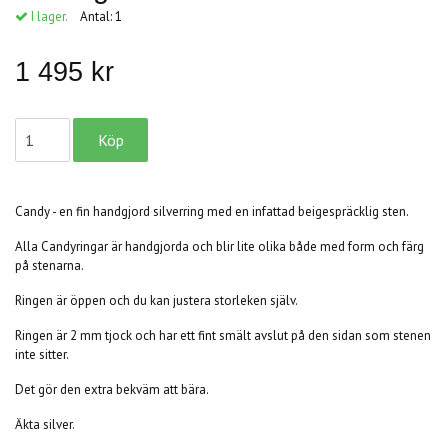
I lager.
Antal:
1
1 495 kr
Candy - en fin handgjord silverring med en infattad beigespräcklig sten.
Alla Candyringar är handgjorda och blir lite olika både med form och färg
på stenarna.
Ringen är öppen och du kan justera storleken själv.
Ringen är 2 mm tjock och har ett fint smält avslut på den sidan som stenen
inte sitter.
Det gör den extra bekväm att bära.
Äkta silver.