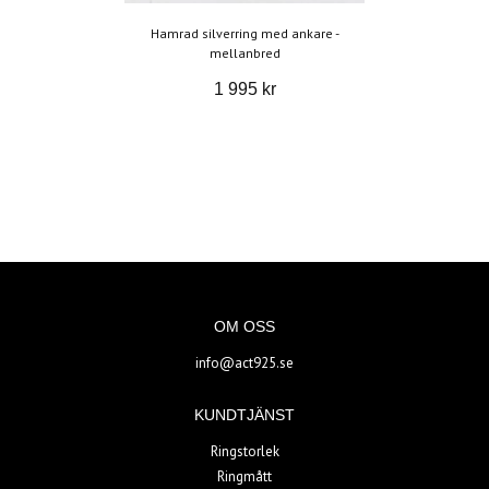
Hamrad silverring med ankare -
mellanbred
1 995 kr
OM OSS
info@act925.se
KUNDTJÄNST
Ringstorlek
Ringmått