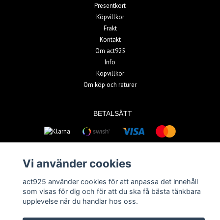
Presentkort
Köpvillkor
Frakt
Kontakt
Om act925
Info
Köpvillkor
Om köp och returer
BETALSÄTT
Vi använder cookies
act925 använder cookies för att anpassa det innehåll
© Copyright 2026 act925
som visas för dig och för att du ska få bästa tänkbara
upplevelse när du handlar hos oss.
Powered by Quickbutik