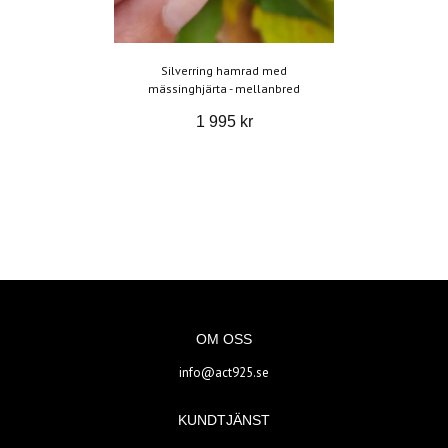
Silverring hamrad med
mässinghjärta - mellanbred
1 995 kr
OM OSS
info@act925.se
KUNDTJÄNST