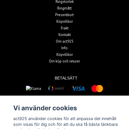
Ringstorlek
Ringmått
Presentkort
Köpvillkor
Frakt
Kontakt
Om act925
Info
Köpvillkor
Om köp och returer
BETALSÄTT
Vi använder cookies
act925 använder cookies för att anpassa det innehåll
© Copyright 2026 act925
som visas för dig och för att du ska få bästa tänkbara