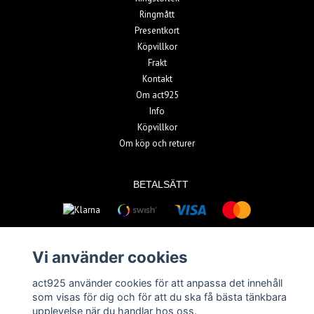
Ringmått
Presentkort
Köpvillkor
Frakt
Kontakt
Om act925
Info
Köpvillkor
Om köp och returer
BETALSÄTT
Vi använder cookies
act925 använder cookies för att anpassa det innehåll
© Copyright 2026 act925
som visas för dig och för att du ska få bästa tänkbara
upplevelse när du handlar hos oss.
Powered by Quickbutik