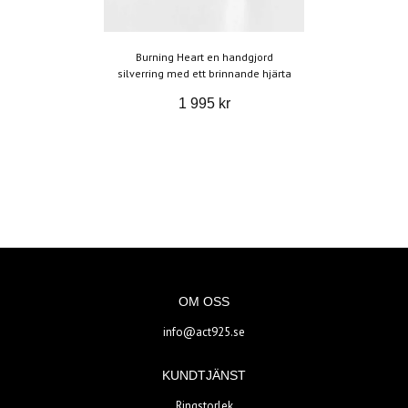
Burning Heart en handgjord
silverring med ett brinnande hjärta
1 995 kr
OM OSS
info@act925.se
KUNDTJÄNST
Ringstorlek