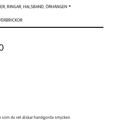
R, RINGAR, HALSBAND, ÖRHÄNGEN
VERBRICKOR
0
on som du vet älskar handgjorda smycken.