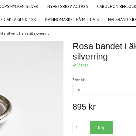
DOPSMYCKEN SILVER
NYHETSBREV ACT925
CABOCHON BERLOCKE
ED ÄKTA GULD 18K
KVINNOMÄRKET PÅ MITT VIS
HALSBAND SIL
kta silver på en slät silverring
Rosa bandet i äk
silverring
I lager.
Storlek
16
895 kr