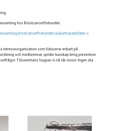
ring.
n insamling hos Bröstcancerförbundet.
ninsamling.brostcancerforbundet.se/participant/liten-c-
a intresseorganisation som fokuserar enbart på
forskning och medlemmar, sprider kunskap kring prevention
ncerfrågor. Tillsammans hoppas vi nå vår vision: Ingen ska