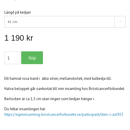
Längd på kedjan
42 cm
1 190 kr
Ett hamrat rosa band i äkta silver, mellanstorlek, med kulkedja till.
Halva beloppet går oavkortat till min insamling hos Bröstcancerförbundet.
Berlocken är ca 1,5 cm utan ringen som kedjan hänger i.
Du hittar insamlingen här
https://egeninsamling.brostcancerforbundet.se/participant/liten-c-act925