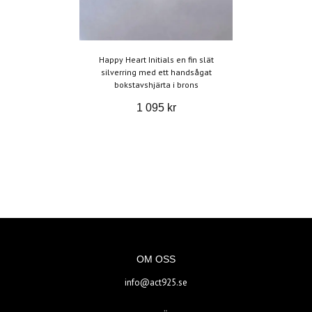
Happy Heart Initials en fin slät
silverring med ett handsågat
bokstavshjärta i brons
1 095 kr
OM OSS
info@act925.se