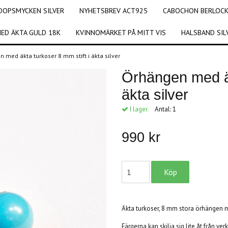
DOPSMYCKEN SILVER
NYHETSBREV ACT925
CABOCHON BERLOCKE
ED ÄKTA GULD 18K
KVINNOMÄRKET PÅ MITT VIS
HALSBAND SIL
 med äkta turkoser 8 mm stift i äkta silver
Örhängen med äk
äkta silver
I lager.
Antal:
1
990 kr
Äkta turkoser, 8 mm stora örhängen med
Färgerna kan skilja sig lite åt från v