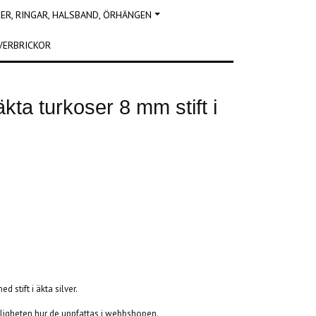
R, RINGAR, HALSBAND, ÖRHÄNGEN
VERBRICKOR
ta turkoser 8 mm stift i
 stift i äkta silver.
erkligheten hur de uppfattas i webbshopen.