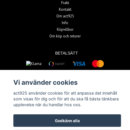
Frakt
Kontakt
Om act925
Info
Köpvillkor
Om köp och returer
BETALSÄTT
Vi använder cookies
act925 använder cookies för att anpassa det innehåll
© Copyright 2026 act925
som visas för dig och för att du ska få bästa tänkbara
upplevelse när du handlar hos oss.
Powered by Quickbutik
Godkänn alla