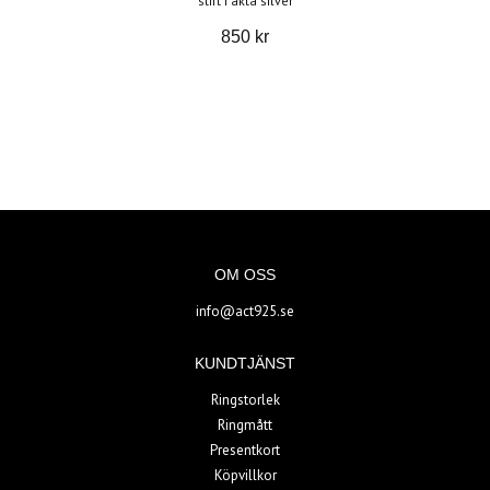
stift i äkta silver
850 kr
OM OSS
info@act925.se
KUNDTJÄNST
Ringstorlek
Ringmått
Presentkort
Köpvillkor