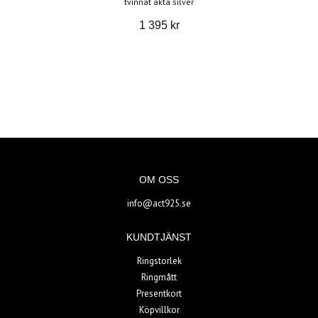
tvinnat äkta silver
1 395 kr
OM OSS
info@act925.se
KUNDTJÄNST
Ringstorlek
Ringmått
Presentkort
Köpvillkor