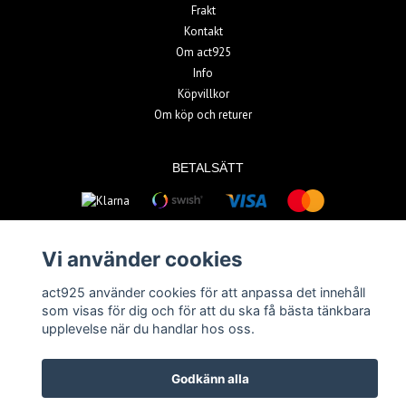
Frakt
Kontakt
Om act925
Info
Köpvillkor
Om köp och returer
BETALSÄTT
Vi använder cookies
act925 använder cookies för att anpassa det innehåll
© Copyright 2026 act925
som visas för dig och för att du ska få bästa tänkbara
upplevelse när du handlar hos oss.
Powered by Quickbutik
Godkänn alla