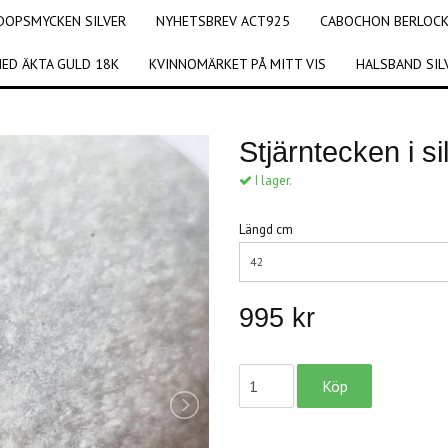
DOPSMYCKEN SILVER
NYHETSBREV ACT925
CABOCHON BERLOCKE
ED ÄKTA GULD 18K
KVINNOMÄRKET PÅ MITT VIS
HALSBAND SIL
Stjärntecken i s
I lager.
Längd cm
42
995 kr