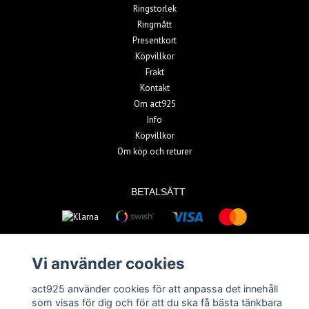
Ringstorlek
Ringmått
Presentkort
Köpvillkor
Frakt
Kontakt
Om act925
Info
Köpvillkor
Om köp och returer
BETALSÄTT
Vi använder cookies
act925 använder cookies för att anpassa det innehåll
© Copyright 2026 act925
som visas för dig och för att du ska få bästa tänkbara