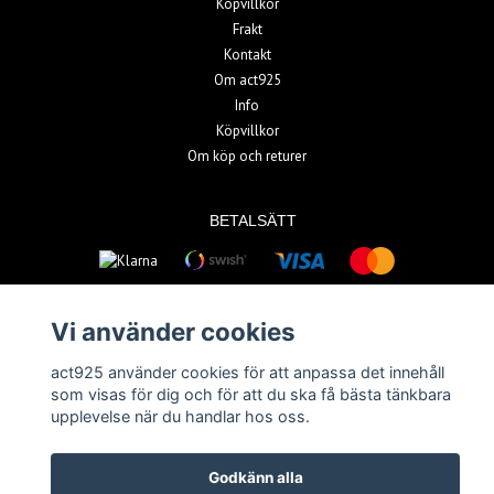
Köpvillkor
Frakt
Kontakt
Om act925
Info
Köpvillkor
Om köp och returer
BETALSÄTT
Vi använder cookies
act925 använder cookies för att anpassa det innehåll
© Copyright 2026 act925
som visas för dig och för att du ska få bästa tänkbara
upplevelse när du handlar hos oss.
Powered by Quickbutik
Godkänn alla