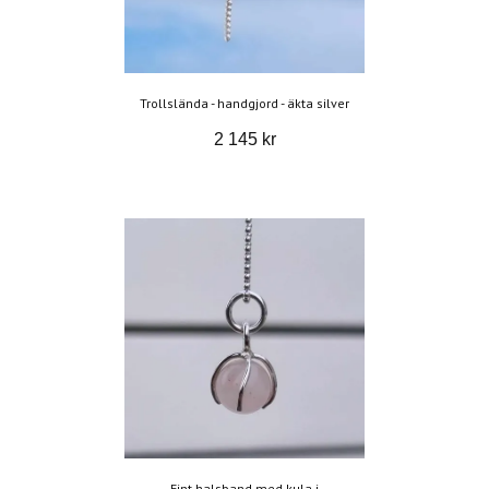
Trollslända - handgjord - äkta silver
2 145 kr
Fint halsband med kula i