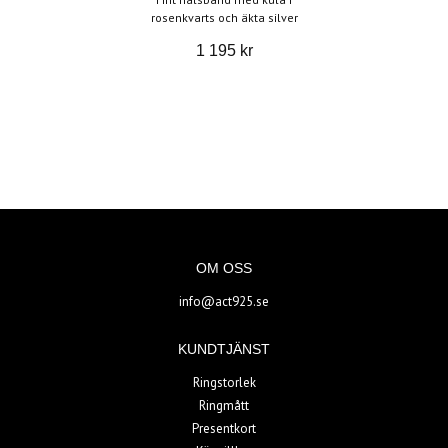
rosenkvarts och äkta silver
1 195 kr
OM OSS
info@act925.se
KUNDTJÄNST
Ringstorlek
Ringmått
Presentkort