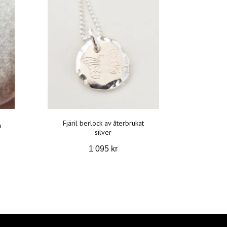
Fjäril berlock av återbrukat
n
silver
1 095 kr