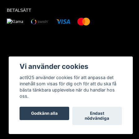
BETALSÄTT
Vi använder cookies
act925 använder cookies för att anpassa det
innehåll som visas för dig och för att du ska få
bästa tänkbara upplevelse när du handlar hos
oss.
Godkänn alla
Endast
nödvändiga