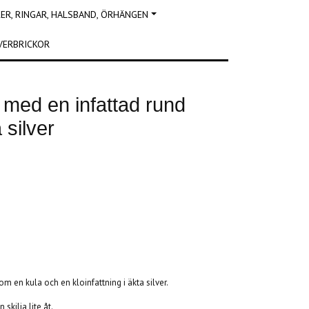
R, RINGAR, HALSBAND, ÖRHÄNGEN
VERBRICKOR
d med en infattad rund
 silver
m en kula och en kloinfattning i äkta silver.
skilja lite åt.