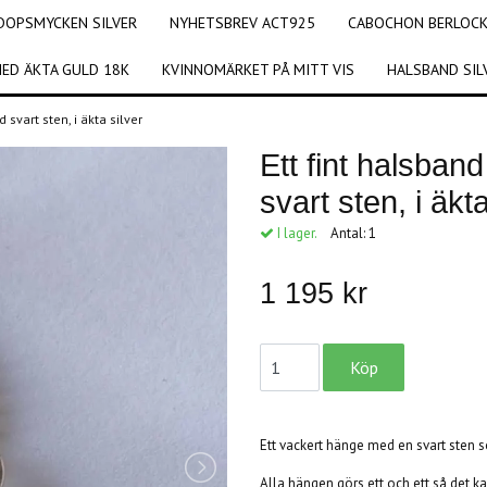
DOPSMYCKEN SILVER
NYHETSBREV ACT925
CABOCHON BERLOCKE
ED ÄKTA GULD 18K
KVINNOMÄRKET PÅ MITT VIS
HALSBAND SIL
 svart sten, i äkta silver
Ett fint halsban
svart sten, i äkta
I lager.
Antal:
1
1 195 kr
Ett vackert hänge med en svart sten so
Alla hängen görs ett och ett så det kan 