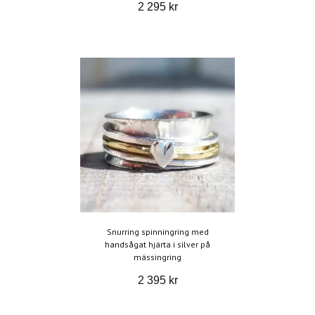
2 295 kr
Snurring spinningring med
handsågat hjärta i silver på
mässingring
2 395 kr