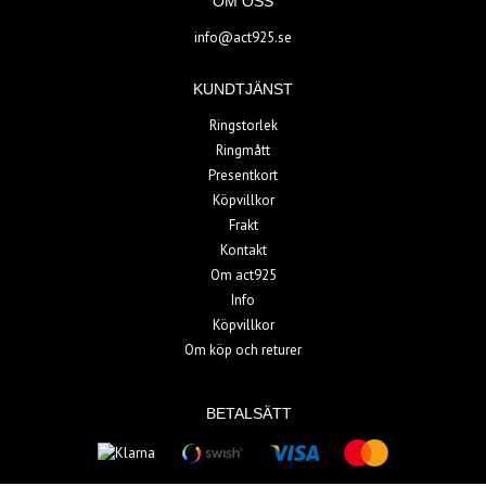
OM OSS
info@act925.se
KUNDTJÄNST
Ringstorlek
Ringmått
Presentkort
Köpvillkor
Frakt
Kontakt
Om act925
Info
Köpvillkor
Om köp och returer
BETALSÄTT