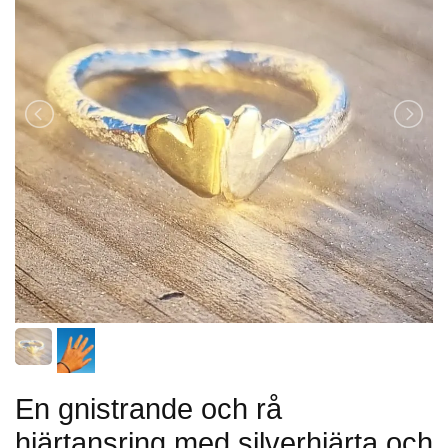
En gnistrande och rå
hjärtansring med silverhjärta och