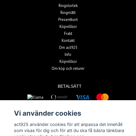
Ringstorlek
Ringmått
Presentkort
Köpvillkor
Frakt
Kontakt
Om act925
Info
Köpvillkor
Om köp och returer
BETALSÄTT
Vi använder cookies
act925 använder cookies för att anpassa det innehåll
som visas för dig och för att du ska få bästa tänkbara
© Copyright 2026 act925