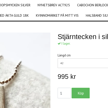
DOPSMYCKEN SILVER
NYHETSBREV ACT925
CABOCHON BERLOCKE
ED ÄKTA GULD 18K
KVINNOMÄRKET PÅ MITT VIS
HALSBAND SIL
Stjärntecken i si
I lager.
Längd cm
42
995 kr