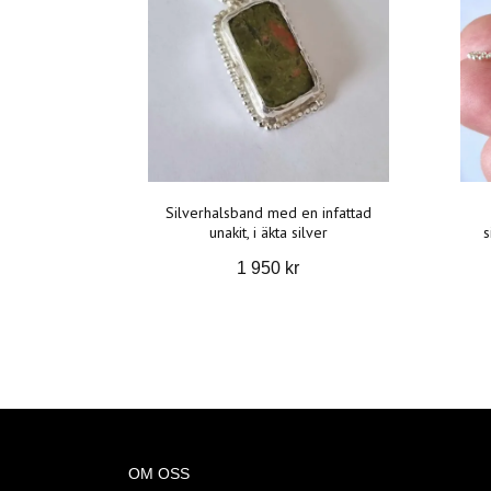
Silverhalsband med en infattad
unakit, i äkta silver
s
1 950 kr
OM OSS