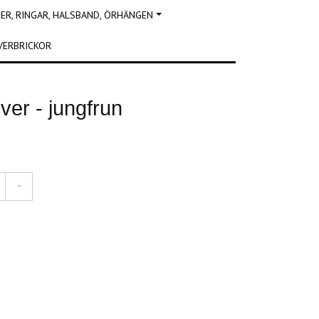
R, RINGAR, HALSBAND, ÖRHÄNGEN
VERBRICKOR
lver - jungfrun