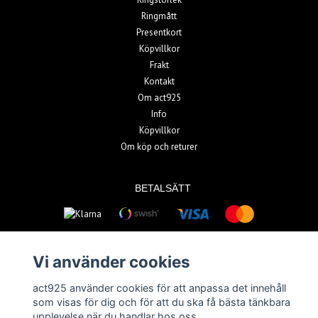
Ringmått
Presentkort
Köpvillkor
Frakt
Kontakt
Om act925
Info
Köpvillkor
Om köp och returer
BETALSÄTT
Vi använder cookies
act925 använder cookies för att anpassa det innehåll
© Copyright 2026 act925
som visas för dig och för att du ska få bästa tänkbara
upplevelse när du handlar hos oss.
Powered by Quickbutik