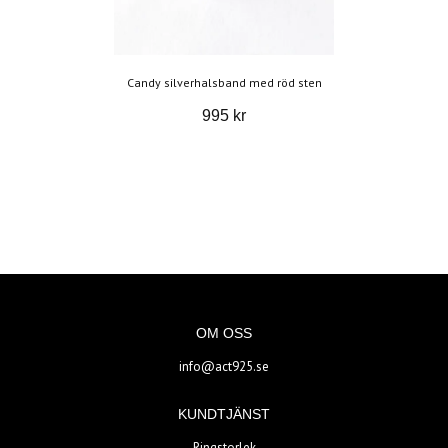
Candy silverhalsband med röd sten
995 kr
OM OSS
info@act925.se
KUNDTJÄNST
Ringstorlek