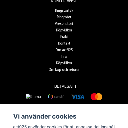
KUNDTJÄNST
Ringstorlek
Ringmått
Presentkort
Köpvillkor
Frakt
Kontakt
Om act925
Info
Köpvillkor
Om köp och returer
BETALSÄTT
Vi använder cookies
act925 använder cookies för att anpassa det innehåll