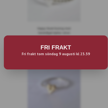
Happy Heart Kulring med
handsågat hjärta i silver
$91.24
FRI FRAKT
Fri frakt tom söndag 9 augusti kl 23.59