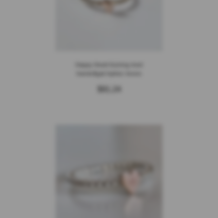
Happy Heart Kulring med
handsågat hjärta i brons
$91.24