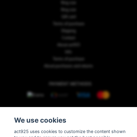
Ring size
Ring size
Gift card
Terms of purchase
Shipping
Contact
About act925
Info
Terms of purchase
About purchases and returns
PAYMENT METHODS
We use cookies
© Copyright 2026 act925
act925 uses cookies to customize the content shown