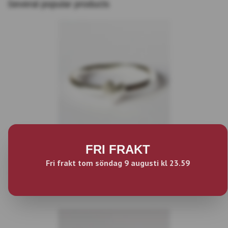
Several popular products
Happy Heart slät hjärtansring silver
FRI FRAKT
med handsågat hjärta
Fri frakt tom söndag 9 augusti kl 23.59
$91.24