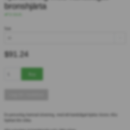
bronshjärta
In stock.
Size
15
$91.24
Lägg till i önskelista
En personlig, hamrad silverring, med ett handsågat hjärta i brons. Alla
hjärtan blir olika.