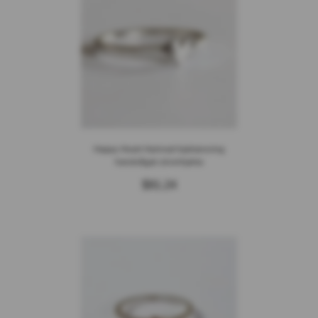
Happy Heart Hamrad hjärtansring
handsågat silverhjärta
$91.24