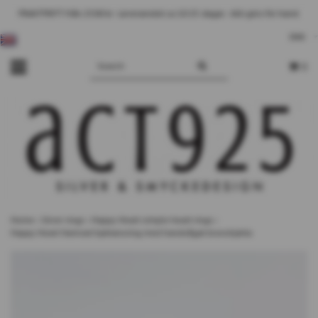
FRAKTFRITT från 2500 kr - Leveranstid ca 10-25 dagar. - Allt görs för hand.
DKK
0
Home
›
Silver rings
›
Happy Heart simple heart rings
›
Happy Heart Hamrad hjärtansring med handsågat bronshjärta