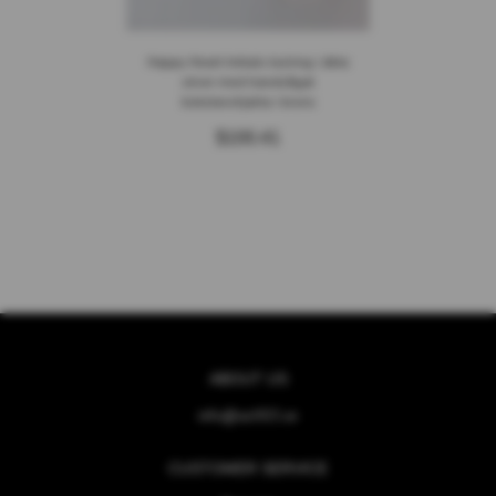
Happy Heart Initials kulring i äkta
silver med handsågat
bokstavshjärta i brons
$100.41
ABOUT US
info@act925.se
CUSTOMER SERVICE