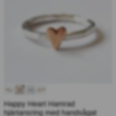
Happy Heart Hamrad
hjärtansring med handsågat