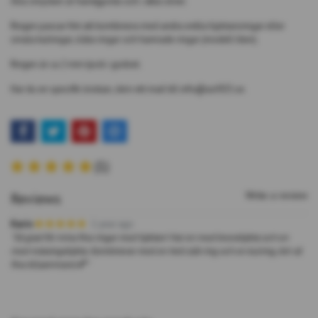
Alla smycken är handgjorda och i äkta silver.
Ringen passar fint att kombinera med andra enkla hjärtansringar eller
smala kulringar, släta ringar och hamrade ringar (modell liten).
Ringen är ca 2 mm tjock i godset.
Har du en specifik önskan, skriv ett mail till
info@act925.se
.
(1)
Write a review
Reviews
Karin
1 year ago
"Så glad för mina fina ringar med hjärtan! Har en med bronshjärta och en
med mässingshjärta. Kombinerar med en helt slät ring och en kulring, blir så
fina tillsammans!💕"